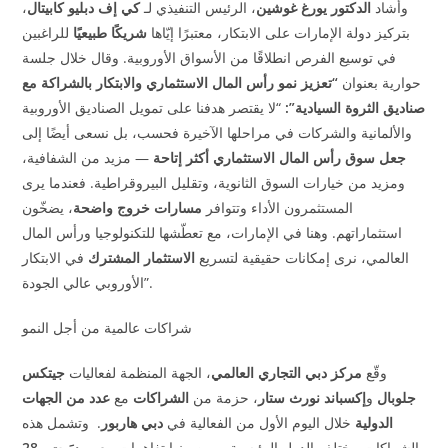
وأشاد
الدكتور يورغ غوشين
، الرئيس التنفيذي لـ
كي إف دبليو كابيتال
،
بتركيز دولة الإمارات على الابتكار، معتبرًا إيّاها
شريكًا طبيعيًا
للراغبين
في توسيع الفرص انطلاقًا من الأسواق الأوروبية. وقال خلال جلسة
حوارية بعنوان
“تعزيز نمو رأس المال الاستثماري والابتكار بالشراكة مع
صناديق الثروة السيادية”:
“لا يقتصر هدفنا على تمويل الصناديق الأوروبية
والألمانية والشركات في مراحلها الآخيرة فحسب، بل نسعى أيضًا إلى
جعل سوق رأس المال الاستثماري أكثر إتاحة
—
مزيد من الشفافية،
ومزيد من خيارات السوق الثانوية، وتقليل البيروقراطية. فعندما يرى
المستثمرون الأداء وتتوافر
مسارات خروج واضحة
، يضخّون
استثماراتهم. وهنا في الإمارات، مع تعطّشها للتكنولوجيا ورأس المال
العالمي، نرى إمكانات حقيقية لتسريع
الاستثمار المشترك
في الابتكار
.
الأوروبي عالي الجودة”
شراكات عالمية من أجل النمو
وقّع
مركز دبي التجاري العالمي
، الجهة المنظمة لفعاليات
جيتكس
جلوبال
و
إكسباند نورث ستار
، حزمة من
الشراكات
مع
عدد من الجهات
الدولية
خلال اليوم الأول من الفعالية في
دبي هاربور
.
وتشمل هذه
الشراكات مختلف الدول الرئيسية، ومن بينها تفاهمات مع
بريسَيت
و
28