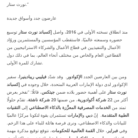
نورث ستار.”
عارضون جدد وأسواق جديدة
منذ انطلاق نسخته الأولى في
2016
، واصل
إكسباند نورث ستار
توسيع
حضوره وسمعته عالميًا، فاستقطب المؤسسين والمستثمرين وروّاد
الأعمال والتنفيذيين في قطاع الأعمال والشركاء الاستراتيجيين من
القطاعين العام والخاص من مختلف أنحاء العالم، بما في ذلك دول
.
تشارك للمرة الأولى
ومن بين العارضين الجدد
الإكوادور
.
وقد شدّد
فيليبي ريبادينيرا
، سفير
الإكوادور لدى دولة الإمارات العربية المتحدة، خلال وجوده في
إكسباند
نورث ستار
على أهمية حضور بلاده ضمن
جيتكس
، قائلًا:
“
نفخر بعرض
أكثر من
22
شركة
أكوادورية
، من ضمنها
20
شركة ناشئة
، تقدّم حلولًا
تمتد من
الخدمات المصرفية المعزَّزة بالذكاء الاصطناعي
إلى
التقنيات
الطبية المتقدمة
.
إنّ
دبي
و
الإمارات
تستثمران بقوة لتكونا مركزًا عالميًا
للبيانات والذكاء الاصطناعي، ونرى فرصة هائلة للبناء على هذا الزخم.
وفي
فبراير
، خلال
القمة العالمية للحكومات
، نتوقع توقيع مذكرة مهمة