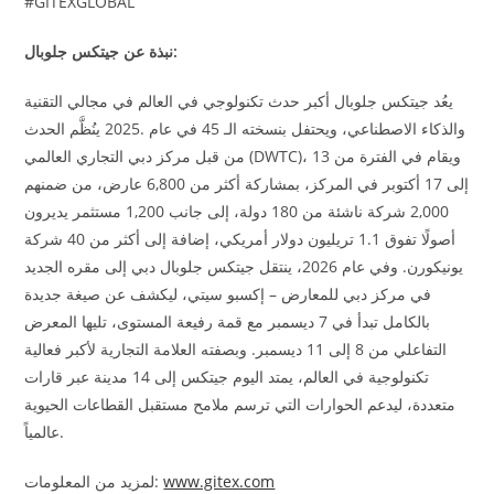
#GITEXGLOBAL
:
نبذة عن جيتكس جلوبال
يعُد جيتكس جلوبال أكبر حدث تكنولوجي في العالم في مجالي التقنية
والذكاء الاصطناعي، ويحتفل بنسخته الـ
45
في عام
.2025
ينُظَّم الحدث
، ويقام في الفترة من
13
(DWTC)
التجاري العالمي
من قبل مركز دبي
إلى
17
أكتوبر في المركز، بمشاركة أكثر من
6,800
عارض، من ضمنهم
2,000
شركة ناشئة من
180
دولة، إلى جانب
1,200
مستثمر يديرون
أصولًا تفوق
1.1
تريليون دولار أمريكي، إضافة إلى أكثر من
40
شركة
يونيكورن
.
وفي عام
2026،
ينتقل جيتكس جلوبال دبي إلى مقره الجديد
في مركز دبي للمعارض
–
إكسبو سيتي، ليكشف عن صيغة جديدة
بالكامل تبدأ في
7
ديسمبر مع قمة رفيعة المستوى،
تليها المعرض
التفاعلي من
8
إلى
11
ديسمبر
.
وبصفته العلامة التجارية لأكبر فعالية
تكنولوجية في العالم، يمتد اليوم جيتكس إلى
14
مدينة عبر قارات
متعددة، ليدعم الحوارات التي ترسم ملامح مستقبل القطاعات الحيوية
.
عالمياً
www.gitex.com
:
لمزيد من المعلومات