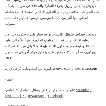
ديجيتال
و
أبيكس برازيل
و
غرفة التجارة والصناعة في صربيا
.
وتُرسِّخ
هذه الشراكات مكانة مركز دبي التجاري العالمي كمنصة عالمية شاملة
انطلق منها
أكثر من 8,000 مؤسس
لتوسيع أعمالهم على مدى
.
السنوات
ويعكس
جيتكس جلوبال
و
إكسباند نورث ستار
طموح حكومة دبي في
رعاية الابتكار
واستقطاب
المواهب العالمية
، مع التطلّع إلى
توليد
30,000 وظيفة جديدة بحلول 2030
و
إيجاد ما لا يقل عن 10 شركات
يونيكورن
—
أي شركات
يتجاوز تقييمها
مليار دولار أمريكي
—
بحلول
2031.
www.expandnorthstar.com
لمزيد من المعلومات، يُرجى زيارة:
-انتهى-
|
Youtube
:
تابع جيتكس جلوبال على وسائل التواصل الاجتماعي
LinkedIn
|
X
|
Instagram
|
Facebook