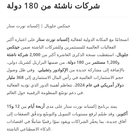
شركات ناشئة من 180 دولة
جيتكس جلوبال | إكسباند نورث ستار
انسجامًا مع المكانة الدولية لفعالية
إكسباند نورث ستار
على اعتباره أكبر
الفعاليات العالمية للمستثمرين وللشركات الناشئة ضمن
جيتكس
جلوبال
، استقطبت نسخة الذكرى العاشرة أكثر من
0
2,00
شركة ناشئة
و
1,200
مستثمر
من
180
دولة
،
من ضمنها البرازيل كشريك دولي،
بالإضافة إلى مشاركة جديدة من
الإكوادور
و
تشيلي
.
وفي ظل وصول
حجم الاستثمارات العالمية في رأس المال الاستثماري إلى
368
مليار
دولار أمريكي في عام 2024
، تتعاظم أهمية الدور الذي تؤديه الفعالية
.
في دعم توسّع المنظومة الرقمية حول العالم
يمتد برنامج إكسباند نورث ستار على مدى
أربعة أيام
بين
12
و15
أكتوبر
، وقد صُمّم لرفع مستويات التمويل والتوسّع وتدفّق الصفقات إلى
آفاق جديدة، بما يحفّز الشراكات ويقود نموًا رقميًا شاملًا في اقتصادات
.
الذكاء الاصطناعي الناشئة