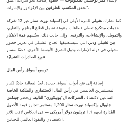
لإنشاء
ممر لوجستي للتكنولوجيا
—
خطوة إضافية نحو شراكة أعمق
“.
تحقق
المكسب للطرفين
بين الإكوادور والإمارات
كما تشارك
تشيلي
للمرة الأولى في
إكسباند نورث ستار
عبر
12
شركة
خدمات مبتكرة
تغطي قطاعات متنوعة تشمل
قطاع المناجم
و
التعليم،
و
التمويل،
و
الإنشاءات،
و
الترفيه
.
وإلى جانب ذلك، ستُسهم
قمة الابتكار
بين تشيلي ودبي
التي سيستضيفها الجناح التشيلي في تعزيز حضور
تشيلي في دولة الإمارات ودول الشرق الأوسط الأخرى، دعمًا لمسار
.
تنويع الصادرات التشيليّة
توسيع أسواق رأس المال
إضافة إلى فتح أبواب أسواق جديدة، تُعدّ الفعالية
جاذبًا
لكبار
المستثمرين العالميين في
رأس المال الاستثماري
و
الملكية الخاصة
الساعين لاكتشاف
الشركات ال”يونيكورن” التالية.
ويحضر
جيتكس
جلوبال
و
إكسباند نورث ستار
1,200
مستثمر
تتجاوز قيمة
الأصول
المُدارة
لديهم
1.1
تريليون دولار أمريكي
—
في انعكاس لافت للأثر
.
الاقتصادي والنفوذ العالمي للحدثين