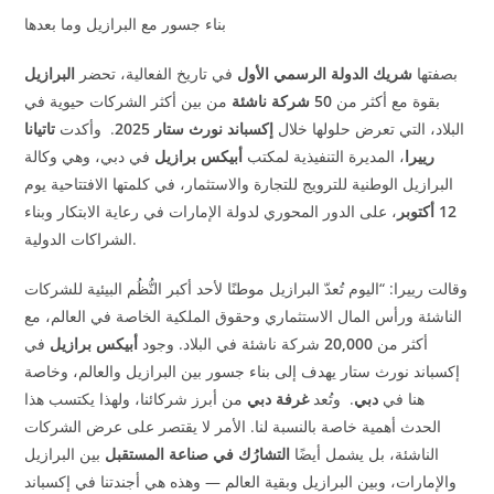
بناء جسور مع البرازيل وما بعدها
بصفتها
شريك الدولة الرسمي الأول
في تاريخ الفعالية، تحضر
البرازيل
بقوة مع أكثر من
50
شركة ناشئة
من بين أكثر الشركات حيوية في
البلاد، التي تعرض حلولها خلال
إكسباند نورث ستار 2025
.
وأكدت
تاتيانا
رييرا
، المديرة التنفيذية لمكتب
أبيكس برازيل
في دبي، وهي وكالة
البرازيل الوطنية للترويج للتجارة والاستثمار، في كلمتها الافتتاحية يوم
12
أكتوبر
، على الدور المحوري لدولة الإمارات في رعاية الابتكار وبناء
.
الشراكات الدولية
وقالت رييرا: “اليوم تُعدّ البرازيل موطنًا لأحد أكبر النُّظُم البيئية للشركات
الناشئة ورأس المال الاستثماري وحقوق الملكية الخاصة في العالم، مع
أكثر من
20,000
شركة ناشئة في البلاد. وجود
أبيكس برازيل
في
إكسباند نورث ستار يهدف إلى بناء جسور بين البرازيل والعالم، وخاصة
هنا في
دبي
.
وتُعد
غرفة دبي
من أبرز شركائنا، ولهذا يكتسب هذا
الحدث أهمية خاصة بالنسبة لنا. الأمر لا يقتصر على عرض الشركات
الناشئة، بل يشمل أيضًا
التشارُك في صناعة المستقبل
بين البرازيل
والإمارات، وبين البرازيل وبقية العالم — وهذه هي أجندتنا في إكسباند